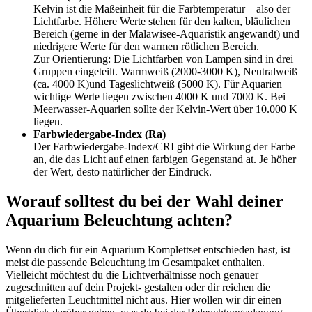
Kelvin ist die Maßeinheit für die Farbtemperatur – also der
Lichtfarbe. Höhere Werte stehen für den kalten, bläulichen
Bereich (gerne in der Malawisee-Aquaristik angewandt) und
niedrigere Werte für den warmen rötlichen Bereich.
Zur Orientierung: Die Lichtfarben von Lampen sind in drei
Gruppen eingeteilt. Warmweiß (2000-3000 K), Neutralweiß
(ca. 4000 K)und Tageslichtweiß (5000 K). Für Aquarien
wichtige Werte liegen zwischen 4000 K und 7000 K. Bei
Meerwasser-Aquarien sollte der Kelvin-Wert über 10.000 K
liegen.
Farbwiedergabe-Index (Ra)
Der Farbwiedergabe-Index/CRI gibt die Wirkung der Farbe
an, die das Licht auf einen farbigen Gegenstand at. Je höher
der Wert, desto natürlicher der Eindruck.
Worauf solltest du bei der Wahl deiner
Aquarium Beleuchtung achten?
Wenn du dich für ein Aquarium Komplettset entschieden hast, ist
meist die passende Beleuchtung im Gesamtpaket enthalten.
Vielleicht möchtest du die Lichtverhältnisse noch genauer –
zugeschnitten auf dein Projekt- gestalten oder dir reichen die
mitgelieferten Leuchtmittel nicht aus. Hier wollen wir dir einen