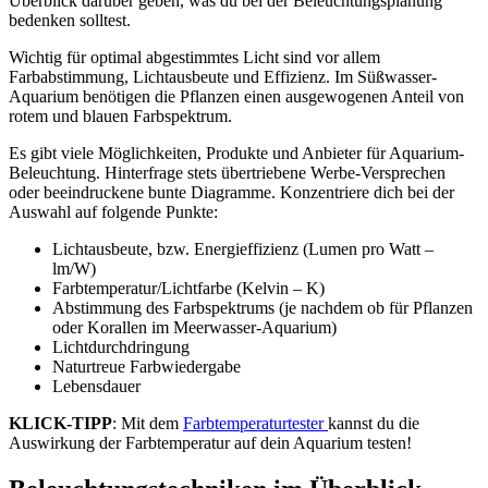
Überblick darüber geben, was du bei der Beleuchtungsplanung
bedenken solltest.
Wichtig für optimal abgestimmtes Licht sind vor allem
Farbabstimmung, Lichtausbeute und Effizienz. Im Süßwasser-
Aquarium benötigen die Pflanzen einen ausgewogenen Anteil von
rotem und blauen Farbspektrum.
Es gibt viele Möglichkeiten, Produkte und Anbieter für Aquarium-
Beleuchtung. Hinterfrage stets übertriebene Werbe-Versprechen
oder beeindruckene bunte Diagramme. Konzentriere dich bei der
Auswahl auf folgende Punkte:
Lichtausbeute, bzw. Energieffizienz (Lumen pro Watt –
lm/W)
Farbtemperatur/Lichtfarbe (Kelvin – K)
Abstimmung des Farbspektrums (je nachdem ob für Pflanzen
oder Korallen im Meerwasser-Aquarium)
Lichtdurchdringung
Naturtreue Farbwiedergabe
Lebensdauer
KLICK-TIPP
: Mit dem
Farbtemperaturtester
kannst du die
Auswirkung der Farbtemperatur auf dein Aquarium testen!