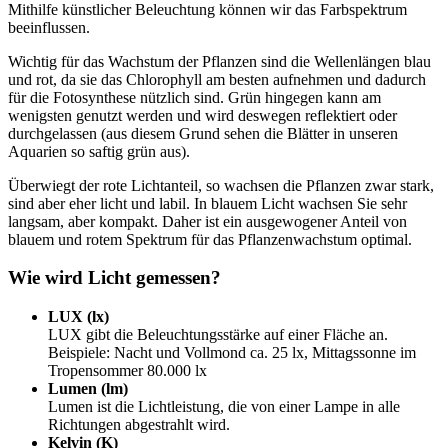
Mithilfe künstlicher Beleuchtung können wir das Farbspektrum
beeinflussen.
Wichtig für das Wachstum der Pflanzen sind die Wellenlängen blau
und rot, da sie das Chlorophyll am besten aufnehmen und dadurch
für die Fotosynthese nützlich sind. Grün hingegen kann am
wenigsten genutzt werden und wird deswegen reflektiert oder
durchgelassen (aus diesem Grund sehen die Blätter in unseren
Aquarien so saftig grün aus).
Überwiegt der rote Lichtanteil, so wachsen die Pflanzen zwar stark,
sind aber eher licht und labil. In blauem Licht wachsen Sie sehr
langsam, aber kompakt. Daher ist ein ausgewogener Anteil von
blauem und rotem Spektrum für das Pflanzenwachstum optimal.
Wie wird Licht gemessen?
LUX (lx)
LUX gibt die Beleuchtungsstärke auf einer Fläche an.
Beispiele: Nacht und Vollmond ca. 25 lx, Mittagssonne im
Tropensommer 80.000 lx
Lumen (lm)
Lumen ist die Lichtleistung, die von einer Lampe in alle
Richtungen abgestrahlt wird.
Kelvin (K)